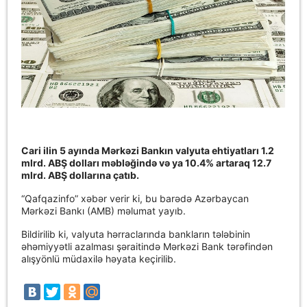
Cari ilin 5 ayında Mərkəzi Bankın valyuta ehtiyatları 1.2
mlrd. ABŞ dolları məbləğində və ya 10.4% artaraq 12.7
mlrd. ABŞ dollarına çatıb.
“Qafqazinfo” xəbər verir ki, bu barədə Azərbaycan
Mərkəzi Bankı (AMB) məlumat yayıb.
Bildirilib ki, valyuta hərraclarında bankların tələbinin
əhəmiyyətli azalması şəraitində Mərkəzi Bank tərəfindən
alışyönlü müdaxilə həyata keçirilib.