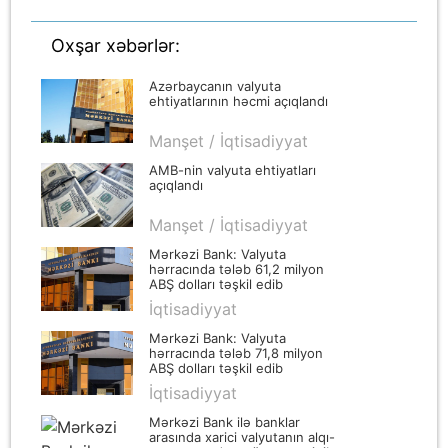
Oxşar xəbərlər:
Azərbaycanın valyuta
ehtiyatlarının həcmi açıqlandı
Manşet / İqtisadiyyat
AMB-nin valyuta ehtiyatları
açıqlandı
Manşet / İqtisadiyyat
Mərkəzi Bank: Valyuta
hərracında tələb 61,2 milyon
ABŞ dolları təşkil edib
İqtisadiyyat
Mərkəzi Bank: Valyuta
hərracında tələb 71,8 milyon
ABŞ dolları təşkil edib
İqtisadiyyat
Mərkəzi Bank ilə banklar
arasında xarici valyutanın alqı-