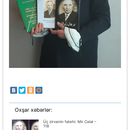
Oxşar xəbərlər:
Üç zirvənin fatehi: Mir Cəlal –
118