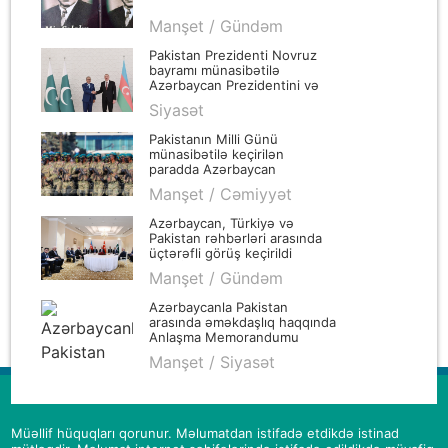
Manşet / Gündəm
Pakistan Prezidenti Novruz
bayramı münasibətilə
Azərbaycan Prezidentini və
xalqımızı təbrik edib
Siyasət
Pakistanın Milli Günü
münasibətilə keçirilən
paradda Azərbaycan
hərbçiləri iştirak ediblər
Manşet / Cəmiyyət
Azərbaycan, Türkiyə və
Pakistan rəhbərləri arasında
üçtərəfli görüş keçirildi
(YENİLƏNİB)
Manşet / Gündəm
Azərbaycanla Pakistan
arasında əməkdaşlıq haqqında
Anlaşma Memorandumu
təsdiqləndi
Manşet / Siyasət
Müəllif hüquqları qorunur. Məlumatdan istifadə etdikdə istinad