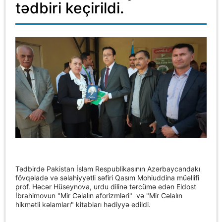
tədbiri keçirildi.
Tədbirdə Pakistan İslam Respublikasının Azərbaycandakı
fövqəladə və səlahiyyətli səfiri Qasım Mohiuddina müəllifi
prof. Həcər Hüseynova, urdu dilinə tərcümə edən Eldost
İbrahimovun "Mir Cəlalın aforizmləri"
və "Mir Cəlalın
hikmətli kəlamları" kitabları hədiyyə edildi.