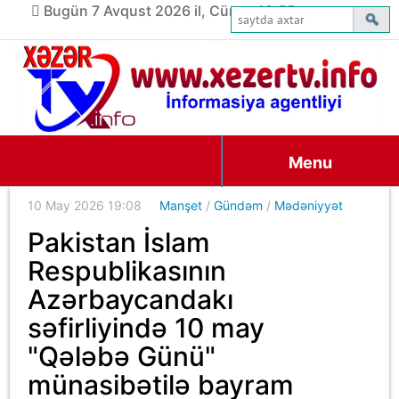
Bugün 7 Avqust 2026 il, Cümə, 13:55
Menu
10 May 2026 19:08
Manşet
/
Gündəm
/
Mədəniyyət
Pakistan İslam
Respublikasının
Azərbaycandakı
səfirliyində 10 may
"Qələbə Günü"
münasibətilə bayram