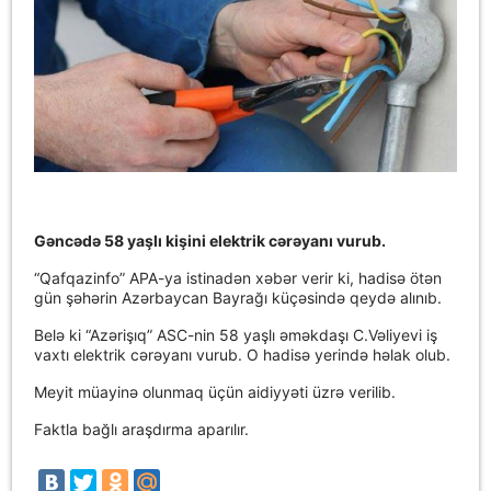
Gəncədə 58 yaşlı kişini elektrik cərəyanı vurub.
“Qafqazinfo” APA-ya istinadən xəbər verir ki, hadisə ötən
gün şəhərin Azərbaycan Bayrağı küçəsində qeydə alınıb.
Belə ki “Azərişıq” ASC-nin 58 yaşlı əməkdaşı C.Vəliyevi iş
vaxtı elektrik cərəyanı vurub. O hadisə yerində həlak olub.
Meyit müayinə olunmaq üçün aidiyyəti üzrə verilib.
Faktla bağlı araşdırma aparılır.