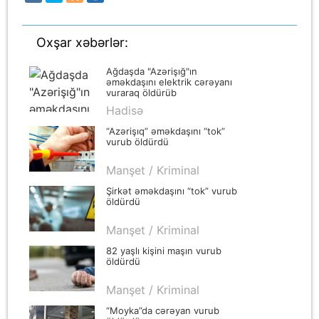
Oxşar xəbərlər:
Ağdaşda "Azərişığ"ın
əməkdaşını elektrik cərəyanı
vuraraq öldürüb
Hadisə
“Azərişıq” əməkdaşını “tok”
vurub öldürdü
Manşet / Kriminal
Şirkət əməkdaşını “tok” vurub
öldürdü
Manşet / Kriminal
82 yaşlı kişini maşın vurub
öldürdü
Manşet / Kriminal
“Moyka”da cərəyan vurub