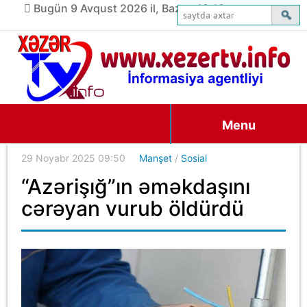
Bugün 9 Avqust 2026 il, Bazar, 10:12
Menu
29 Noyabr 2025 09:50
Manşet
/
Sosial
“Azərişığ”ın əməkdaşını
cərəyan vurub öldürdü