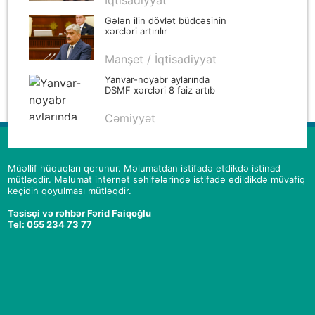
Gələn ilin dövlət büdcəsinin
xərcləri artırılır
Manşet / İqtisadiyyat
Yanvar-noyabr aylarında
DSMF xərcləri 8 faiz artıb
Cəmiyyət
Müəllif hüquqları qorunur. Məlumatdan istifadə etdikdə istinad
mütləqdir. Məlumat internet səhifələrində istifadə edildikdə müvafiq
keçidin qoyulması mütləqdir.
Təsisçi və rəhbər Fərid Faiqoğlu
Tel: 055 234 73 77