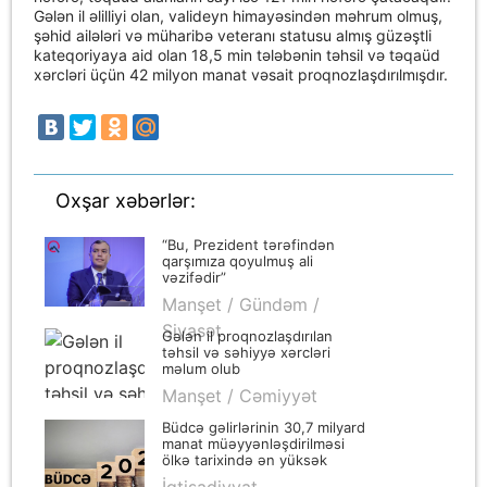
Gələn il əlilliyi olan, valideyn himayəsindən məhrum olmuş,
şəhid ailələri və müharibə veteranı statusu almış güzəştli
kateqoriyaya aid olan 18,5 min tələbənin təhsil və təqaüd
xərcləri üçün 42 milyon manat vəsait proqnozlaşdırılmışdır.
Oxşar xəbərlər:
“Bu, Prezident tərəfindən
qarşımıza qoyulmuş ali
vəzifədir”
Manşet / Gündəm /
Siyasət
Gələn il proqnozlaşdırılan
təhsil və səhiyyə xərcləri
məlum olub
Manşet / Cəmiyyət
Büdcə gəlirlərinin 30,7 milyard
manat müəyyənləşdirilməsi
ölkə tarixində ən yüksək
göstəricidir
İqtisadiyyat