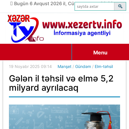
Bugün 6 Avqust 2026 il, Cümə axşamı, 06:08
Menu
19 Noyabr 2025 09:14
Manşet
/
Gündəm
/
Elm-təhsil
Gələn il təhsil və elmə 5,2
milyard ayrılacaq