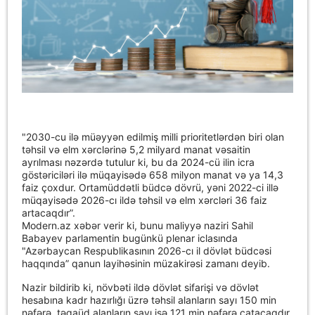
"2030-cu ilə müəyyən edilmiş milli prioritetlərdən biri olan
təhsil və elm xərclərinə 5,2 milyard manat vəsaitin
ayrılması nəzərdə tutulur ki, bu da 2024-cü ilin icra
göstəriciləri ilə müqayisədə 658 milyon manat və ya 14,3
faiz çoxdur. Ortamüddətli büdcə dövrü, yəni 2022-ci illə
müqayisədə 2026-cı ildə təhsil və elm xərcləri 36 faiz
artacaqdır”.
Modern.az xəbər verir ki, bunu maliyyə naziri Sahil
Babayev parlamentin bugünkü plenar iclasında
"Azərbaycan Respublikasının 2026-cı il dövlət büdcəsi
haqqında” qanun layihəsinin müzakirəsi zamanı deyib.
Nazir bildirib ki, növbəti ildə dövlət sifarişi və dövlət
hesabına kadr hazırlığı üzrə təhsil alanların sayı 150 min
nəfərə, təqaüd alanların sayı isə 121 min nəfərə çatacaqdır.