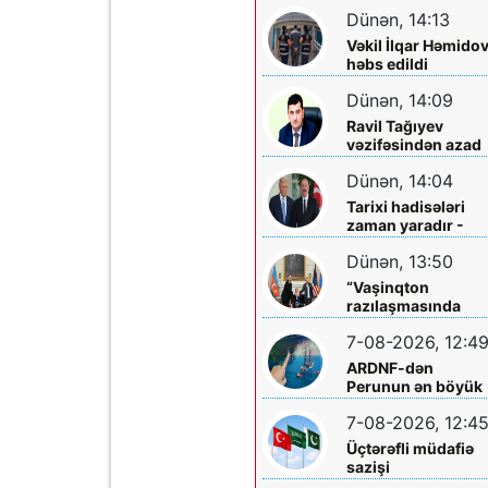
Dünən, 14:13
Vəkil İlqar Həmido
həbs edildi
Dünən, 14:09
Ravil Tağıyev
vəzifəsindən azad
edildi
Dünən, 14:04
Tarixi hadisələri
zaman yaradır -
Tarixi dönüşləri isə
Dünən, 13:50
liderlər!
“Vaşinqton
razılaşmasında
Trampın rolu kifay
7-08-2026, 12:4
qədər böyükdür”
ARDNF-dən
Perunun ən böyük
şirkətinə investisi
7-08-2026, 12:4
Üçtərəfli müdafiə
sazişi
imzalayacaqlar