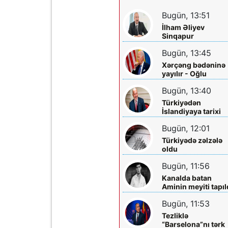
Bugün, 13:51
İlham Əliyev
Sinqapur
Prezidentini təbrik
Bugün, 13:45
etdi
Xərçəng bədəninə
yayılır - Oğlu
danışdı
Bugün, 13:40
Türkiyədən
İslandiyaya tarixi
təyinat - İlk o oldu
Bugün, 12:01
Türkiyədə zəlzələ
oldu
Bugün, 11:56
Kanalda batan
Aminin meyiti tapıl
Bugün, 11:53
Tezliklə
“Barselona”nı tərk