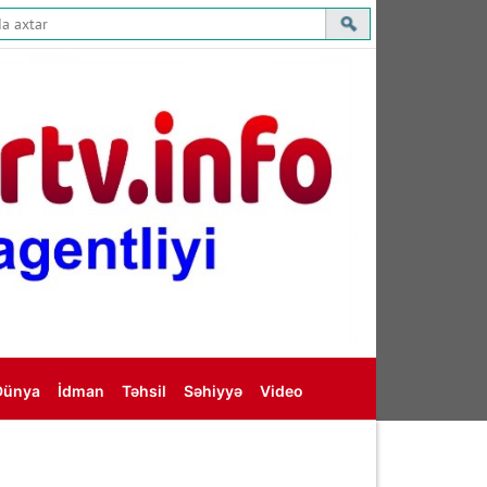
Dünya
İdman
Təhsil
Səhiyyə
Video