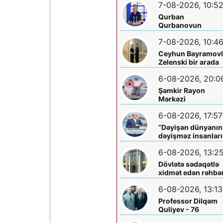
7-08-2026, 10:5
Qurban
Qurbanovun
qəzəbinin qarşılığı
7-08-2026, 10:4
nə olacaq?
Ceyhun Bayramovl
Zelenski bir arada
6-08-2026, 20:0
Şəmkir Rayon
Mərkəzi
Xəstəxanasının
6-08-2026, 17:57
həkimi Ceyhun
Rəsulov və arvadı
“Dəyişən dünyanın
Arzu Əskərovanın
dəyişməz insanları
icra etdiyi mioma
layihəsində...
əməliyyatından
6-08-2026, 13:2
sonra qadının
Dövlətə sədaqətlə
ölümü ilə bağlı
xidmət edən rəhbər
Şəmkir rayon
Şəmkir Elektrik
prokrurluğunda
6-08-2026, 13:13
Şəbəkəsinin rəisi
araşdırma aparılır
Mehman Xəlilovun
Professor Dilqəm
fəaliyyəti
Quliyev - 76