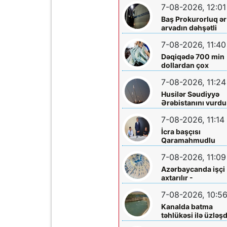
7-08-2026, 12:01
Baş Prokurorluq ər
arvadın dəhşətli
ölümü ilə bağlı -
7-08-2026, 11:40
Məlumat yaydı
Dəqiqədə 700 min
dollardan çox
qazanıblar…
7-08-2026, 11:24
Husilər Səudiyyə
Ərəbistanını vurdu
Yaralılar var
7-08-2026, 11:14
İcra başçısı
Qaramahmudlu
sakinləri ilə görüş
7-08-2026, 11:09
Azərbaycanda işçi
axtarılır -
Əməkhaqqı 10 min
7-08-2026, 10:5
manatdır
Kanalda batma
təhlükəsi ilə üzləşd
- Xilas edildi