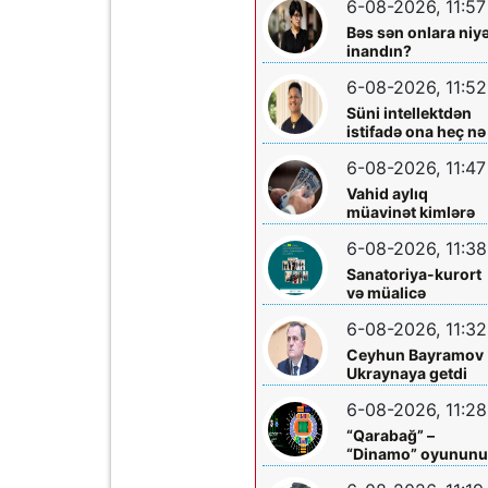
6-08-2026, 11:57
Bəs sən onlara niy
inandın?
6-08-2026, 11:52
Süni intellektdən
istifadə ona heç nə
qazandırmadı...
6-08-2026, 11:47
Vahid aylıq
müavinət kimlərə
verilir? - Dövlət
6-08-2026, 11:38
Komitəsindən
açıqlama vahid-
Sanatoriya-kurort
ayliq-muavinet-
və müalicə
kimlere-verilir
mərkəzlərinə yola
6-08-2026, 11:32
salındılar
Ceyhun Bayramov
Ukraynaya getdi
6-08-2026, 11:28
“Qarabağ” –
“Dinamo” oyunun
biletləri satışa