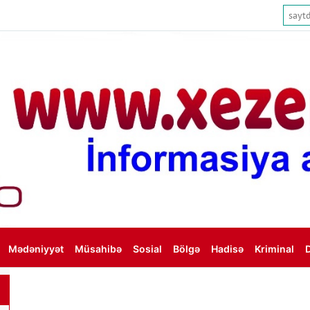
Mədəniyyət
Müsahibə
Sosial
Bölgə
Hadisə
Kriminal