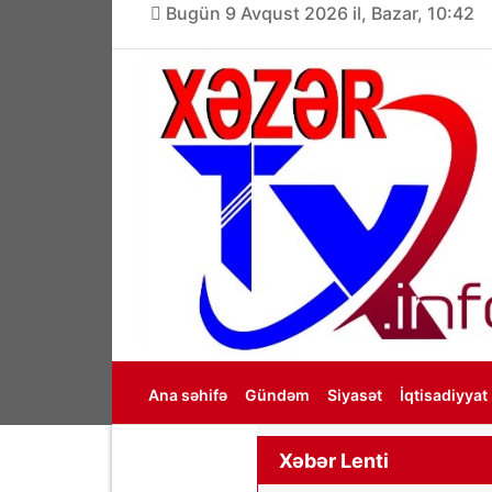
Bugün 9 Avqust 2026 il, Bazar, 10:42
Ana səhifə
Gündəm
Siyasət
İqtisadiyyat
Haqqımızda
Xəbər Lenti