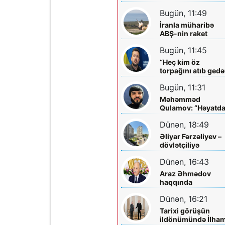
edə bilər - Vitse-
Bugün, 11:49
prezident açıqladı
İranla müharibə
ABŞ-nin raket
ehtiyatını tükəndir
Bugün, 11:45
“Heç kim öz
torpağını atıb ged
deyil” - Zelenski
Bugün, 11:31
Məhəmməd
Qulamov: “Həyatd
ən böyük dəstəyim
Dünən, 18:49
Atam və rejissor
Rövşən İsax olub”
Əliyar Fərzəliyev –
dövlətçiliyə
sədaqəti, Vətən
Dünən, 16:43
sevgisi və xeyirxah
əməlləri ilə seçilən
Araz Əhmədov
ziyalı
haqqında
danışanlara bir
Dünən, 16:21
sözüm var: əvvəl
tanıyın, sonra
Tarixi görüşün
danışın!
ildönümündə İlha