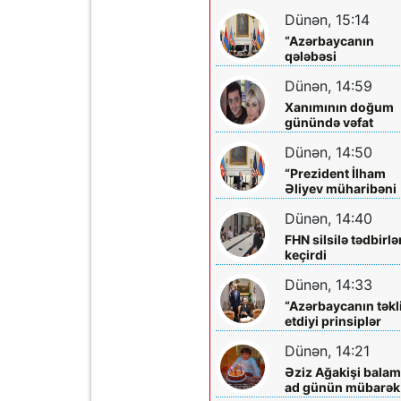
Əliyevə zəng etdi
Dünən, 15:14
“Azərbaycanın
qələbəsi
Ermənistanın
Dünən, 14:59
müstəqilliyini
möhkəmlətdi”
Xanımının doğum
günündə vəfat
edibmiş...
Dünən, 14:50
“Prezident İlham
Əliyev müharibəni
qazandı, həm də
Dünən, 14:40
sülhü qazandı!”
FHN silsilə tədbirlə
keçirdi
Dünən, 14:33
“Azərbaycanın təkl
etdiyi prinsiplər
Qafqazın inkişafın
Dünən, 14:21
yeni imkanlar
yaradır”
Əziz Ağakişi balam
ad günün mübarək