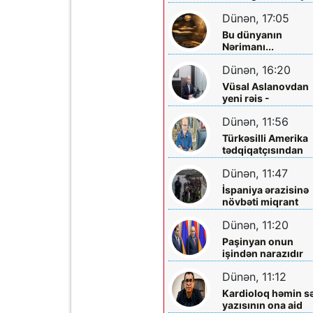
planlaşdırırlar
Dünən, 17:05
Bu dünyanın
Nərimanı...
Dünən, 16:20
Vüsal Aslanovdan
yeni rəis -
Təyinatları
Dünən, 11:56
Türkəsilli Amerika
tədqiqatçısından
Talebinə -
Dünən, 11:47
Vardanyanla bağlı
çağırış
İspaniya ərazisinə
növbəti miqrant
axını gözlənilir?
Dünən, 11:20
Paşinyan onun
işindən narazıdır
Dünən, 11:12
Kardioloq həmin s
yazısının ona aid