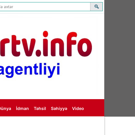
Dünya
İdman
Təhsil
Səhiyyə
Video