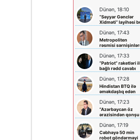
Dünən, 18:10
“Səyyar Gənclər
Xidməti” layihəsi b
dəfə
Dünən, 17:43
Metropoliten
rəsmisi sərnişinlər
çıxış yolu göstərdi
Dünən, 17:33
“Patriot” raketləri i
bağlı rədd cavabı
aldı
Dünən, 17:28
Hindistan BTQ ilə
əməkdaşlıq edən
hüquq müdafiəçisi
Dünən, 17:23
təhdid edib
“Azərbaycan öz
ərazisindən qonşu
ölkəyə qarşı istifa
Dünən, 17:19
olunmasına icazə
verməz”
Cəbhəyə 50 min
robot göndərməyi