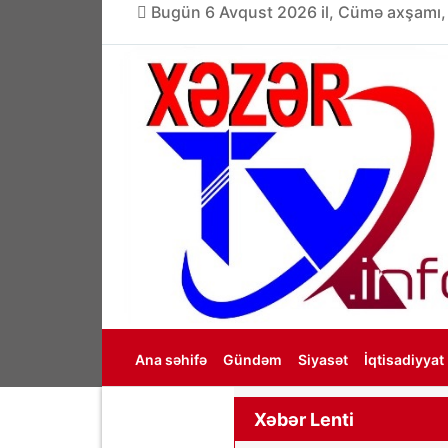
Bugün 6 Avqust 2026 il, Cümə axşamı,
Ana səhifə
Gündəm
Siyasət
İqtisadiyyat
Haqqımızda
Xəbər Lenti