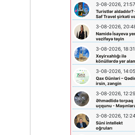
3-08-2026, 21:5
Turistlər aldadılır? 
Saf Travel şirkəti v
Nabran turu ilə bağ
3-08-2026, 20:4
ciddi iddialar
araşdırılmalıdır
Namidə İsayeva ye
vəzifəyə təyin
olundu
3-08-2026, 18:31
Xeyirxahlığı ilə
könüllərdə yer ala
Heydər müəllimə
3-08-2026, 14:0
şəfa diləyirik
Qax Günləri – Qəd
irsin, zəngin
mədəniyyətin və
3-08-2026, 12:2
müasir inkişafın
bayramı
Əhmədlidə torpaq
uçqunu - Maşınlar
zərər dəydi
3-08-2026, 12:2
Süni intellekt
oğruları