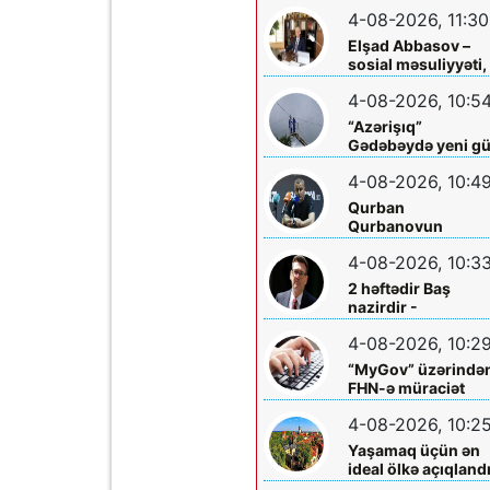
hökm sürür”
4-08-2026, 11:30
Elşad Abbasov –
sosial məsuliyyəti,
xeyriyyəçiliyi və mil
4-08-2026, 10:5
dəyərlərə bağlılığı
ilə seçilən nüfuzlu
“Azərişıq”
rəhbər
Gədəbəydə yeni g
mərkəzləri
4-08-2026, 10:4
quraşdırdı
Qurban
Qurbanovun
mətbuat konfransı
4-08-2026, 10:3
Bakıda olacaq
2 həftədir Baş
nazirdir -
Məzuniyyətə çıxır
4-08-2026, 10:2
“MyGov” üzərində
FHN-ə müraciət
etmək olacaq
4-08-2026, 10:2
Yaşamaq üçün ən
ideal ölkə açıqland