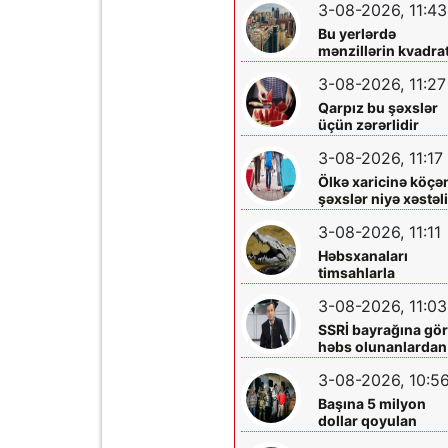
3-08-2026, 11:43
Bu yerlərdə
mənzillərin kvadrat
7 min oldu
3-08-2026, 11:27
Qarpız bu şəxslər
üçün zərərlidir
3-08-2026, 11:17
Ölkə xaricinə köçə
şəxslər niyə xəstəl
tapırlar?
3-08-2026, 11:11
Həbsxanaları
timsahlarla
mühafizə etmək
3-08-2026, 11:03
planı - Qalmaqal
yaratdı
SSRİ bayrağına gö
həbs olunanlardan
biri Elçin Bayramlı
3-08-2026, 10:5
imiş
Başına 5 milyon
dollar qoyulan
“Ponço” belə həbs