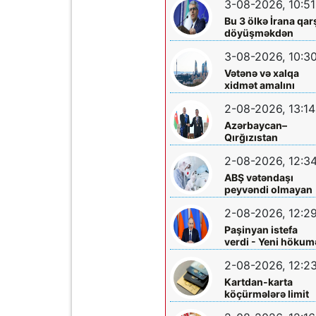
3-08-2026, 10:51
edildi
Bu 3 ölkə İrana qar
döyüşməkdən
imtina etdi - XİN
3-08-2026, 10:3
rəsmisi açıqladı
Vətənə və xalqa
xidmət amalını
yaşadan iş adamı –
2-08-2026, 13:14
Üzeyir İsmayılov
Azərbaycan–
Qırğızıstan
münasibətləri Orta
2-08-2026, 12:3
Dəhlizin inkişafına
təkan verir
ABŞ vətəndaşı
peyvəndi olmayan
nadir virusa yolux
2-08-2026, 12:2
Paşinyan istefa
verdi - Yeni hökum
formalaşdırılır
2-08-2026, 12:2
Kartdan-karta
köçürmələrə limit
qoyuldu