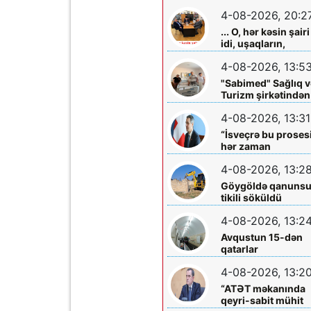
olmadığını -
4-08-2026, 20:2
Açıqladı
... O, hər kəsin şairi
idi, uşaqların,
gənclərin,
4-08-2026, 13:5
böyüklərin qəlbinə
yol tapan incə qəlbl
"Sabimed" Sağlıq v
söz sərrafı idi...
Turizm şirkətindən
növbəti xeyirxah
4-08-2026, 13:31
addım – Türkiyədə
müalicə alan
“İsveçrə bu proses
körpəyə hərtərəfli
hər zaman
dəstək
dəstəkləməyə
4-08-2026, 13:2
hazırdır”
Göygöldə qanuns
tikili söküldü
4-08-2026, 13:2
Avqustun 15-dən
qatarlar
“Nizami”-“28 May”
4-08-2026, 13:2
arasında
işləməyəcək
“ATƏT məkanında
qeyri-sabit mühit